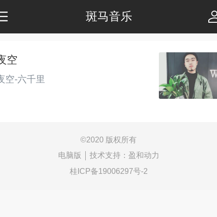
斑马音乐
夜空
夜空-六千里
©
2020 版权所有
电脑版
技术支持：
盈和动力
桂ICP备19006297号-2