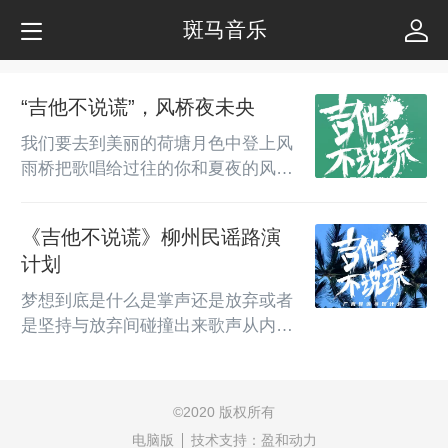
斑马音乐
“吉他不说谎”，风桥夜未央
我们要去到美丽的荷塘月色中登上风
雨桥把歌唱给过往的你和夏夜的风听
活动时间DATE&TIME7月12日周日
19:30-21: 00活动地点ADDRESS柳
《吉他不说谎》柳州民谣路演
州市柳江区百朋和村庄园风雨桥
计划
梦想到底是什么是掌声还是放弃或者
是坚持与放弃间碰撞出来歌声从内心
出发始终前行-广西新民谣寻路计划-
王后、亭子、杨杨、田梦、宇航”他
们或许是你从来没有听过的新人但是
©
2020 版权所有
带来的却是当下最有诚意和态度的音
电脑版
技术支持：
盈和动力