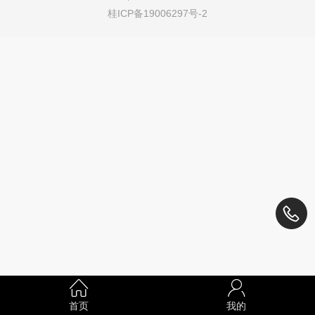
乐。#吉他不说谎#梦想到底是什么是
桂ICP备19006297号-2
理想的山巅还...
首页
我的